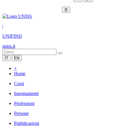
☰
|
UNIFIND
uniss.it
IT
EN
×
Home
Corsi
Insegnamenti
Professioni
Persone
Pubblicazioni