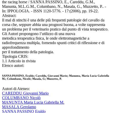
the racing horse / SANNA PASSINO, E., Careddu, G.M.,
Manunta, M.L.G.M., Columbano, N., Masala, G., Muzzetto, P.. -
In: IPPOLOGIA. - ISSN 1120-5776. - 17:(2006), pp. 19-22.
Abstract:
Il mal di stinchi è una delle più frequenti patologie del cavallo da
corsa che, seppure abbia una prognosi buona, a volte rappresenta
un problema per il veterinario pratico dal punto di vista terapeutico.
Gli Autori propongono l’utilizzo di una nuova
metodica terapeutica fisica, le onde elettromagnetiche a
radiofrequenza multipla, fornendo spunti critici di riflessione e di
approfondimento
per il trattamento della patologia.
Tipologia CRIS:
1.1 Articolo in rivista
Elenco autori:
SANNA PASSINO, Eraldo; Careddu, Giovanni Mario; Manunta, Maria Lucia Gabriella
M.; Columbano, Nicolò; Masala, G; Muzzetto, P.
Autori di Ateneo:
CAREDDU Giovanni Mario
COLUMBANO Nicolò
MANUNTA Maria Lucia Gabriella M.
MASALA Gerolamo
SANNA PASSINO Eraldo