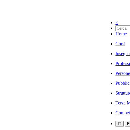
×
Home
Corsi
Insegna
Profess
Persone
Pubblic
Struttur
Terza M
Compet
IT
E