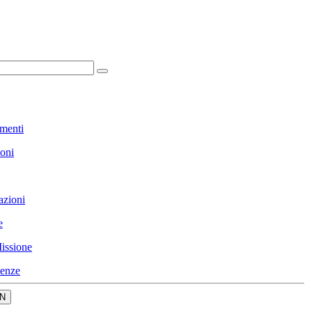
menti
ioni
azioni
e
issione
enze
N