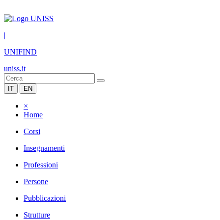
|
UNIFIND
uniss.it
IT
EN
×
Home
Corsi
Insegnamenti
Professioni
Persone
Pubblicazioni
Strutture