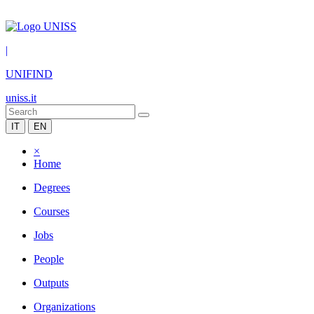
|
UNIFIND
uniss.it
IT
EN
×
Home
Degrees
Courses
Jobs
People
Outputs
Organizations