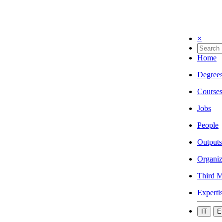
×
Home
Degree
Course
Jobs
People
Outputs
Organiz
Third M
Experti
IT
E