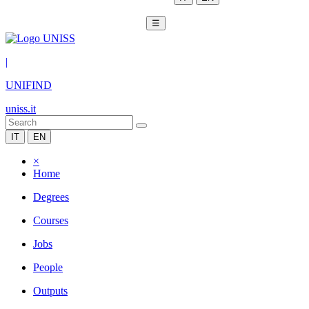
☰
|
UNIFIND
uniss.it
IT
EN
×
Home
Degrees
Courses
Jobs
People
Outputs