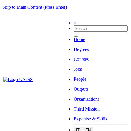
Skip to Main Content (Press Enter)
×
Home
Degrees
Courses
Jobs
People
Outputs
Organizations
Third Mission
Expertise & Skills
IT
EN