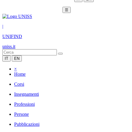
☰
|
UNIFIND
uniss.it
IT
EN
×
Home
Corsi
Insegnamenti
Professioni
Persone
Pubblicazioni