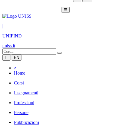
☰
|
UNIFIND
uniss.it
IT
EN
×
Home
Corsi
Insegnamenti
Professioni
Persone
Pubblicazioni