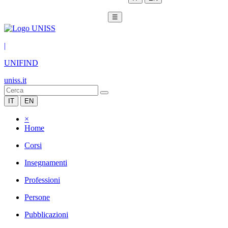
☰
|
UNIFIND
uniss.it
IT
EN
×
Home
Corsi
Insegnamenti
Professioni
Persone
Pubblicazioni