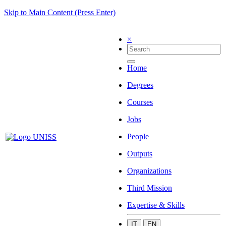
Skip to Main Content (Press Enter)
×
Home
Degrees
Courses
Jobs
People
Outputs
Organizations
Third Mission
Expertise & Skills
IT
EN