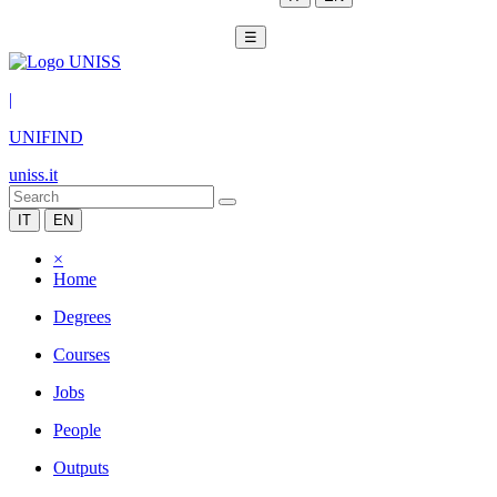
☰
|
UNIFIND
uniss.it
IT
EN
×
Home
Degrees
Courses
Jobs
People
Outputs