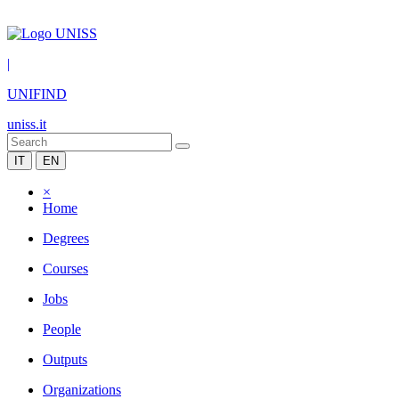
|
UNIFIND
uniss.it
IT
EN
×
Home
Degrees
Courses
Jobs
People
Outputs
Organizations