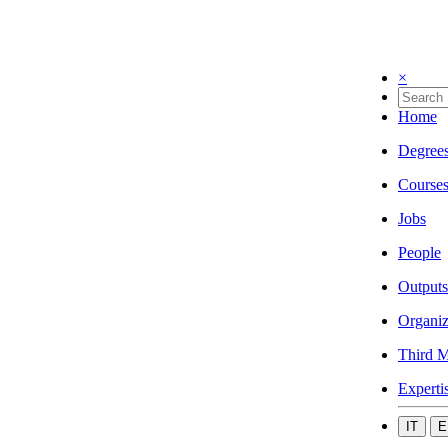
×
Home
Degree
Course
Jobs
People
Outputs
Organiz
Third M
Experti
IT
E