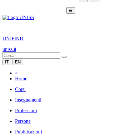
☰
|
UNIFIND
uniss.it
IT
EN
×
Home
Corsi
Insegnamenti
Professioni
Persone
Pubblicazioni