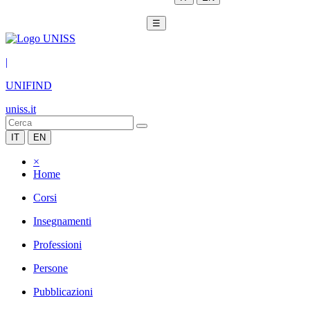
☰
|
UNIFIND
uniss.it
IT
EN
×
Home
Corsi
Insegnamenti
Professioni
Persone
Pubblicazioni