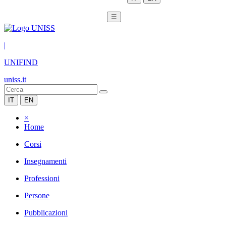
☰
|
UNIFIND
uniss.it
IT
EN
×
Home
Corsi
Insegnamenti
Professioni
Persone
Pubblicazioni