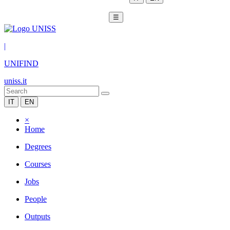
☰
|
UNIFIND
uniss.it
IT
EN
×
Home
Degrees
Courses
Jobs
People
Outputs