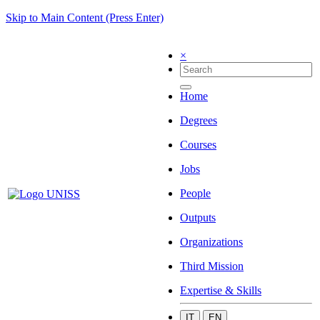
Skip to Main Content (Press Enter)
×
Home
Degrees
Courses
Jobs
People
Outputs
Organizations
Third Mission
Expertise & Skills
IT
EN