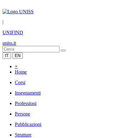
|
UNIFIND
uniss.it
IT
EN
×
Home
Corsi
Insegnamenti
Professioni
Persone
Pubblicazioni
Strutture