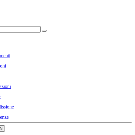
menti
ioni
azioni
e
issione
enze
N