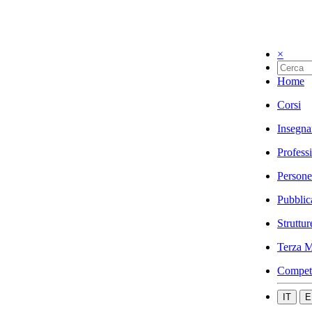
×
Home
Corsi
Insegna
Profess
Persone
Pubblic
Struttur
Terza M
Compet
IT
E