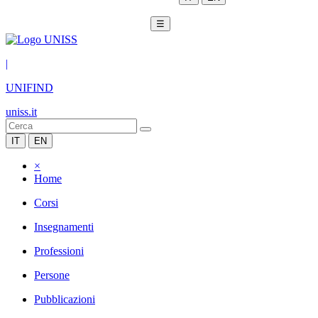
☰
|
UNIFIND
uniss.it
IT
EN
×
Home
Corsi
Insegnamenti
Professioni
Persone
Pubblicazioni