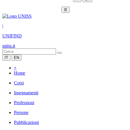
☰
|
UNIFIND
uniss.it
IT
EN
×
Home
Corsi
Insegnamenti
Professioni
Persone
Pubblicazioni