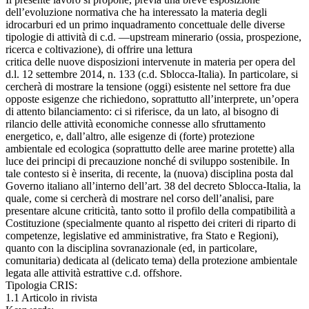
dell’evoluzione normativa che ha interessato la materia degli
idrocarburi ed un primo inquadramento concettuale delle diverse
tipologie di attività di c.d. ―upstream minerario (ossia, prospezione,
ricerca e coltivazione), di offrire una lettura
critica delle nuove disposizioni intervenute in materia per opera del
d.l. 12 settembre 2014, n. 133 (c.d. Sblocca-Italia). In particolare, si
cercherà di mostrare la tensione (oggi) esistente nel settore fra due
opposte esigenze che richiedono, soprattutto all’interprete, un’opera
di attento bilanciamento: ci si riferisce, da un lato, al bisogno di
rilancio delle attività economiche connesse allo sfruttamento
energetico, e, dall’altro, alle esigenze di (forte) protezione
ambientale ed ecologica (soprattutto delle aree marine protette) alla
luce dei principi di precauzione nonché di sviluppo sostenibile. In
tale contesto si è inserita, di recente, la (nuova) disciplina posta dal
Governo italiano all’interno dell’art. 38 del decreto Sblocca-Italia, la
quale, come si cercherà di mostrare nel corso dell’analisi, pare
presentare alcune criticità, tanto sotto il profilo della compatibilità a
Costituzione (specialmente quanto al rispetto dei criteri di riparto di
competenze, legislative ed amministrative, fra Stato e Regioni),
quanto con la disciplina sovranazionale (ed, in particolare,
comunitaria) dedicata al (delicato tema) della protezione ambientale
legata alle attività estrattive c.d. offshore.
Tipologia CRIS:
1.1 Articolo in rivista