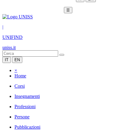
☰
|
UNIFIND
uniss.it
IT
EN
×
Home
Corsi
Insegnamenti
Professioni
Persone
Pubblicazioni