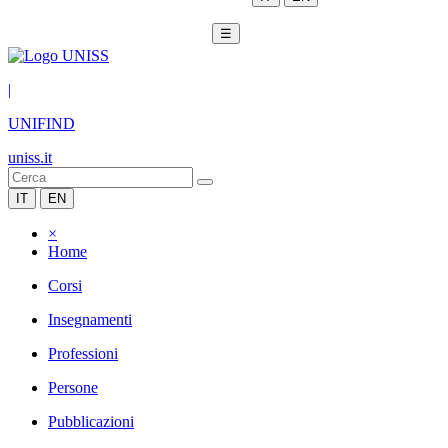
☰
|
UNIFIND
uniss.it
IT
EN
×
Home
Corsi
Insegnamenti
Professioni
Persone
Pubblicazioni