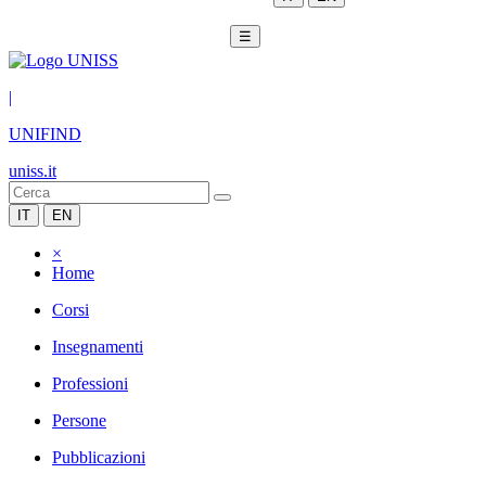
☰
|
UNIFIND
uniss.it
IT
EN
×
Home
Corsi
Insegnamenti
Professioni
Persone
Pubblicazioni