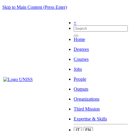
Skip to Main Content (Press Enter)
×
Home
Degrees
Courses
Jobs
People
Outputs
Organizations
Third Mission
Expertise & Skills
IT
EN