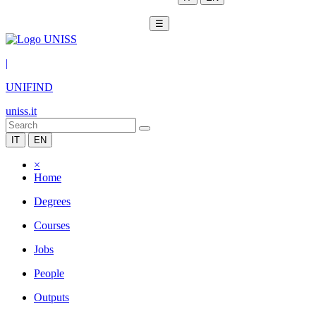
☰
|
UNIFIND
uniss.it
IT
EN
×
Home
Degrees
Courses
Jobs
People
Outputs