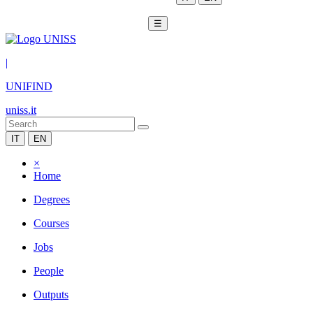
☰
|
UNIFIND
uniss.it
IT
EN
×
Home
Degrees
Courses
Jobs
People
Outputs