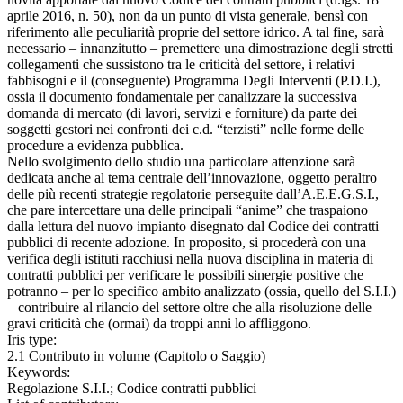
aprile 2016, n. 50), non da un punto di vista generale, bensì con
riferimento alle peculiarità proprie del settore idrico. A tal fine, sarà
necessario – innanzitutto – premettere una dimostrazione degli stretti
collegamenti che sussistono tra le criticità del settore, i relativi
fabbisogni e il (conseguente) Programma Degli Interventi (P.D.I.),
ossia il documento fondamentale per canalizzare la successiva
domanda di mercato (di lavori, servizi e forniture) da parte dei
soggetti gestori nei confronti dei c.d. “terzisti” nelle forme delle
procedure a evidenza pubblica.
Nello svolgimento dello studio una particolare attenzione sarà
dedicata anche al tema centrale dell’innovazione, oggetto peraltro
delle più recenti strategie regolatorie perseguite dall’A.E.E.G.S.I.,
che pare intercettare una delle principali “anime” che traspaiono
dalla lettura del nuovo impianto disegnato dal Codice dei contratti
pubblici di recente adozione. In proposito, si procederà con una
verifica degli istituti racchiusi nella nuova disciplina in materia di
contratti pubblici per verificare le possibili sinergie positive che
potranno – per lo specifico ambito analizzato (ossia, quello del S.I.I.)
– contribuire al rilancio del settore oltre che alla risoluzione delle
gravi criticità che (ormai) da troppi anni lo affliggono.
Iris type:
2.1 Contributo in volume (Capitolo o Saggio)
Keywords:
Regolazione S.I.I.; Codice contratti pubblici