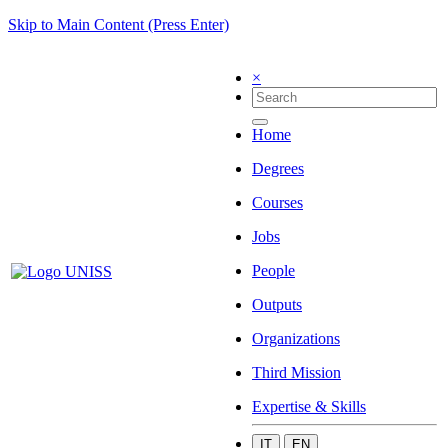
Skip to Main Content (Press Enter)
×
Home
Degrees
Courses
Jobs
People
Outputs
Organizations
Third Mission
Expertise & Skills
IT
EN