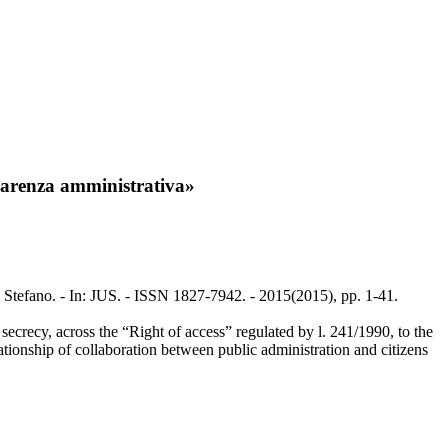
sparenza amministrativa»
i, Stefano. - In: JUS. - ISSN 1827-7942. - 2015(2015), pp. 1-41.
ecrecy, across the “Right of access” regulated by l. 241/1990, to the
ionship of collaboration between public administration and citizens