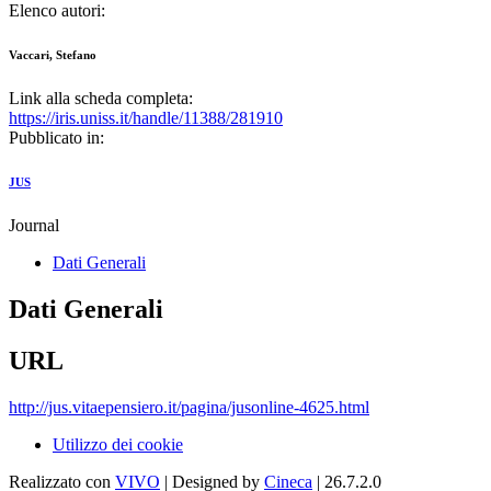
Elenco autori:
Vaccari, Stefano
Link alla scheda completa:
https://iris.uniss.it/handle/11388/281910
Pubblicato in:
JUS
Journal
Dati Generali
Dati Generali
URL
http://jus.vitaepensiero.it/pagina/jusonline-4625.html
Utilizzo dei cookie
Realizzato con
VIVO
| Designed by
Cineca
| 26.7.2.0