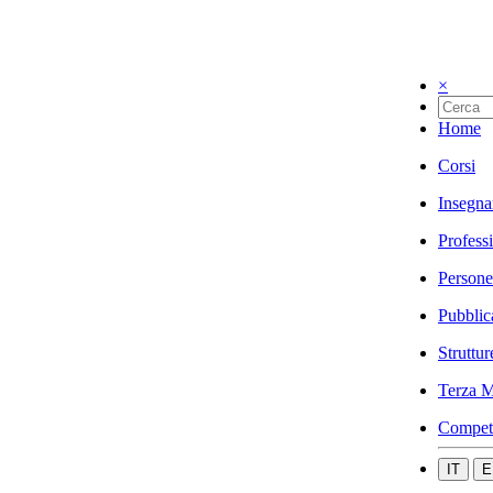
×
Home
Corsi
Insegna
Profess
Persone
Pubblic
Struttur
Terza M
Compet
IT
E