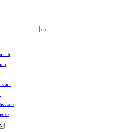
menti
ioni
azioni
e
issione
enze
N