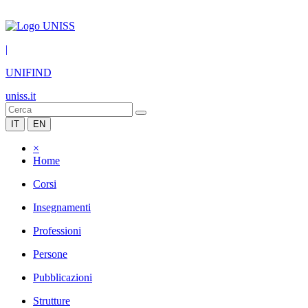
|
UNIFIND
uniss.it
IT
EN
×
Home
Corsi
Insegnamenti
Professioni
Persone
Pubblicazioni
Strutture