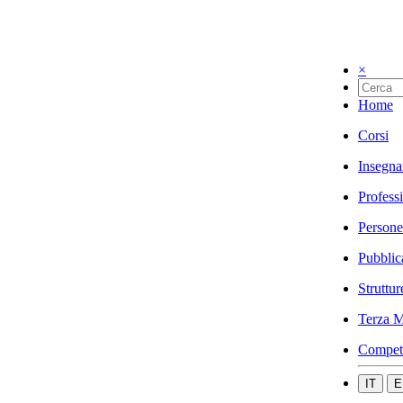
×
Home
Corsi
Insegna
Profess
Persone
Pubblic
Struttur
Terza M
Compet
IT
E