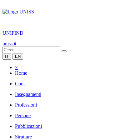
|
UNIFIND
uniss.it
IT
EN
×
Home
Corsi
Insegnamenti
Professioni
Persone
Pubblicazioni
Strutture