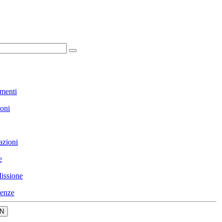
menti
ioni
azioni
e
issione
enze
N