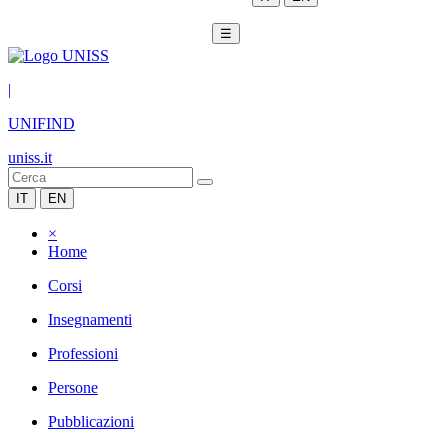
☰
|
UNIFIND
uniss.it
IT
EN
×
Home
Corsi
Insegnamenti
Professioni
Persone
Pubblicazioni