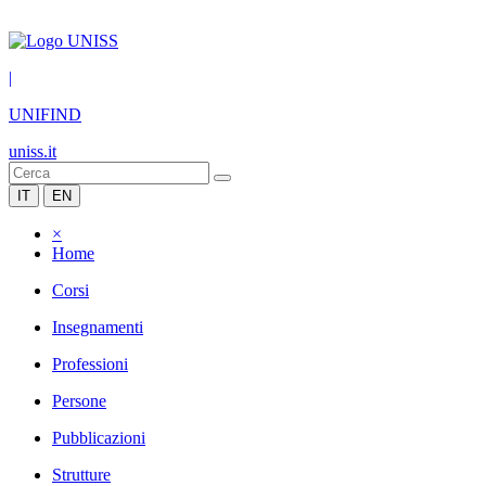
|
UNIFIND
uniss.it
IT
EN
×
Home
Corsi
Insegnamenti
Professioni
Persone
Pubblicazioni
Strutture