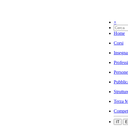
×
Home
Corsi
Insegna
Profess
Persone
Pubblic
Struttur
Terza M
Compet
IT
E