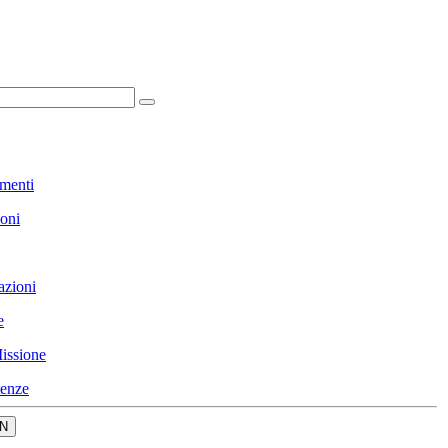
menti
ioni
azioni
e
issione
enze
N