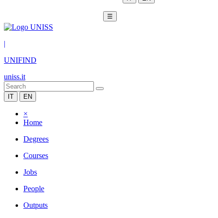
☰
|
UNIFIND
uniss.it
IT
EN
×
Home
Degrees
Courses
Jobs
People
Outputs