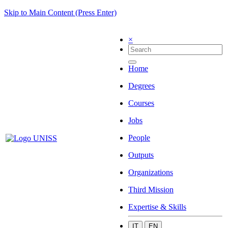
Skip to Main Content (Press Enter)
×
Home
Degrees
Courses
Jobs
People
Outputs
Organizations
Third Mission
Expertise & Skills
IT
EN