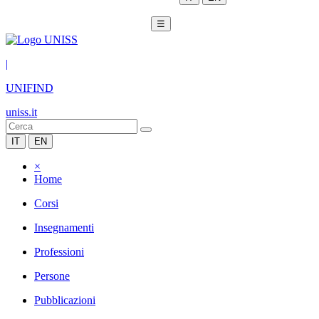
☰
|
UNIFIND
uniss.it
IT
EN
×
Home
Corsi
Insegnamenti
Professioni
Persone
Pubblicazioni