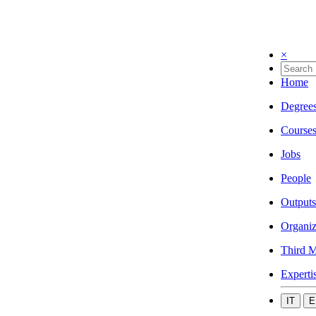
×
Home
Degree
Course
Jobs
People
Outputs
Organiz
Third M
Experti
IT
E