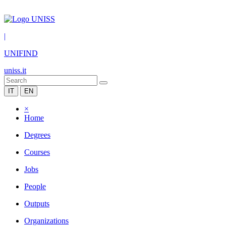
|
UNIFIND
uniss.it
IT
EN
×
Home
Degrees
Courses
Jobs
People
Outputs
Organizations