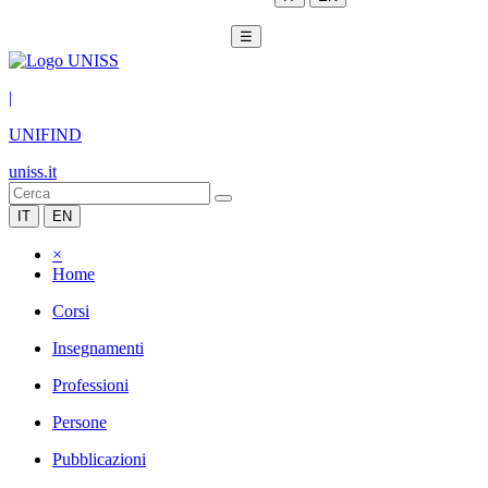
☰
|
UNIFIND
uniss.it
IT
EN
×
Home
Corsi
Insegnamenti
Professioni
Persone
Pubblicazioni