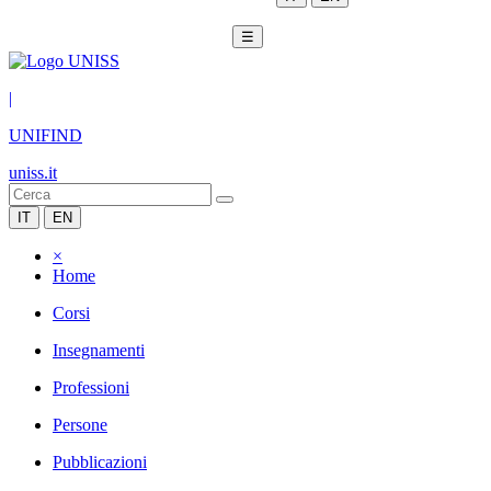
☰
|
UNIFIND
uniss.it
IT
EN
×
Home
Corsi
Insegnamenti
Professioni
Persone
Pubblicazioni