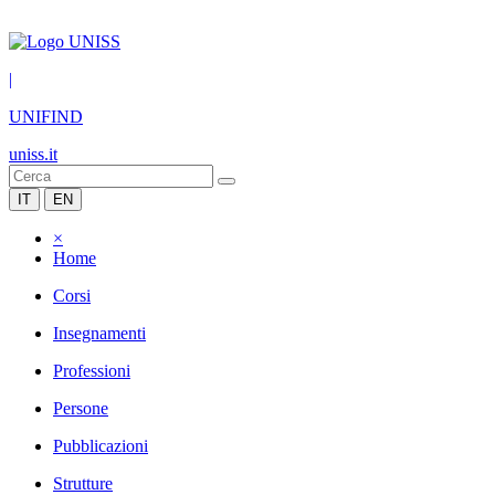
|
UNIFIND
uniss.it
IT
EN
×
Home
Corsi
Insegnamenti
Professioni
Persone
Pubblicazioni
Strutture