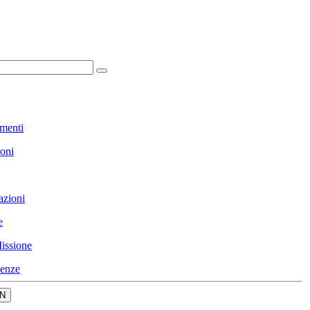
menti
ioni
azioni
e
issione
enze
N