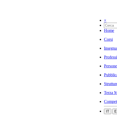
×
Home
Corsi
Insegna
Profess
Persone
Pubblic
Struttur
Terza M
Compet
IT
E