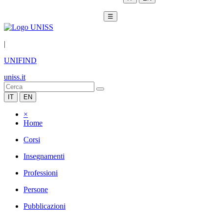
☰
|
UNIFIND
uniss.it
IT
EN
×
Home
Corsi
Insegnamenti
Professioni
Persone
Pubblicazioni