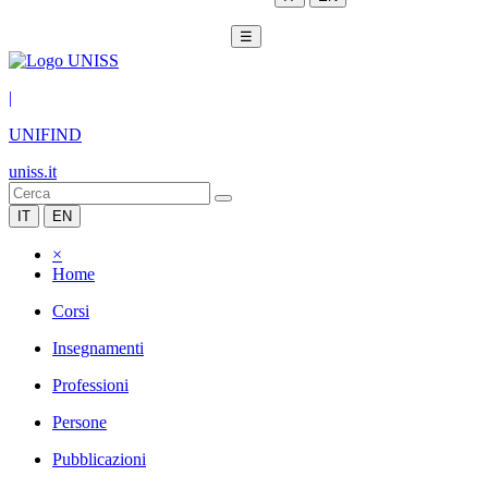
☰
|
UNIFIND
uniss.it
IT
EN
×
Home
Corsi
Insegnamenti
Professioni
Persone
Pubblicazioni