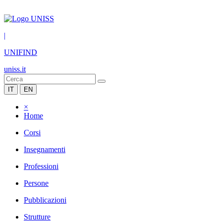
|
UNIFIND
uniss.it
IT
EN
×
Home
Corsi
Insegnamenti
Professioni
Persone
Pubblicazioni
Strutture