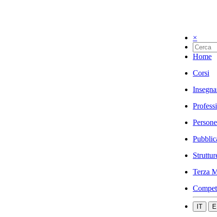
×
Home
Corsi
Insegna
Profess
Persone
Pubblic
Struttur
Terza M
Compet
IT
E