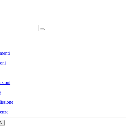
menti
ioni
azioni
e
issione
enze
N