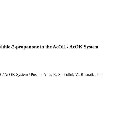
enylthio-2-propanone in the AcOH / AcOK System.
/ AcOK System / Pusino, Alba; F., Soccolini; V., Rosnati. - In: