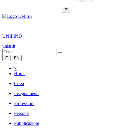
☰
|
UNIFIND
uniss.it
IT
EN
×
Home
Corsi
Insegnamenti
Professioni
Persone
Pubblicazioni