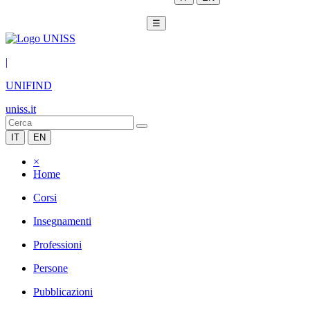
☰
|
UNIFIND
uniss.it
IT
EN
×
Home
Corsi
Insegnamenti
Professioni
Persone
Pubblicazioni