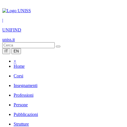
|
UNIFIND
uniss.it
IT
EN
×
Home
Corsi
Insegnamenti
Professioni
Persone
Pubblicazioni
Strutture