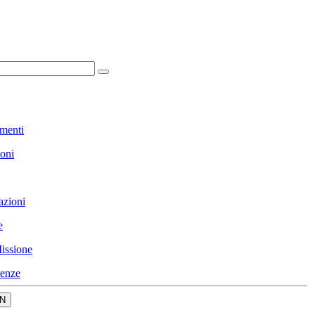
menti
ioni
azioni
e
issione
enze
N