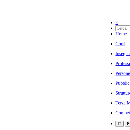
×
Home
Corsi
Insegna
Profess
Persone
Pubblic
Struttur
Terza M
Compet
IT
E