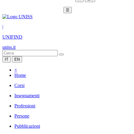
☰
|
UNIFIND
uniss.it
IT
EN
×
Home
Corsi
Insegnamenti
Professioni
Persone
Pubblicazioni