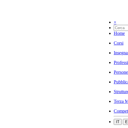
×
Home
Corsi
Insegna
Profess
Persone
Pubblic
Struttur
Terza M
Compet
IT
E