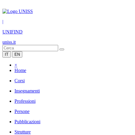
|
UNIFIND
uniss.it
IT
EN
×
Home
Corsi
Insegnamenti
Professioni
Persone
Pubblicazioni
Strutture