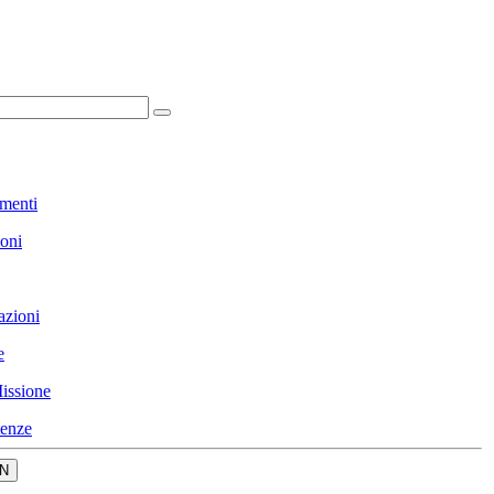
menti
ioni
azioni
e
issione
enze
N