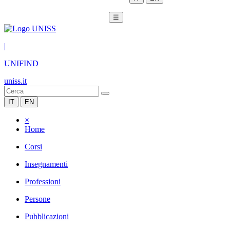
☰
|
UNIFIND
uniss.it
IT
EN
×
Home
Corsi
Insegnamenti
Professioni
Persone
Pubblicazioni