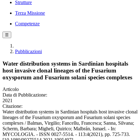
Strutture
Terza Missione
Competenze
☰
Pubblicazioni
Water distribution systems in Sardinian hospitals
host invasive clonal lineages of the Fusarium
oxysporum and Fusarium solani species complexes
Articolo
Data di Pubblicazione:
2021
Citazione:
Water distribution systems in Sardinian hospitals host invasive clonal
lineages of the Fusarium oxysporum and Fusarium solani species
complexes / Balmas, Virgilio; Fancellu, Francesca; Sanna, Silvana;
Scherm, Barbara; Migheli, Quirico; Malbrán, Ismael. - In:
MYCOLOGIA. - ISSN 0027-5514. - 113:4(2021), pp. 725-733.
[10.1080/00275514.2021.1905497]