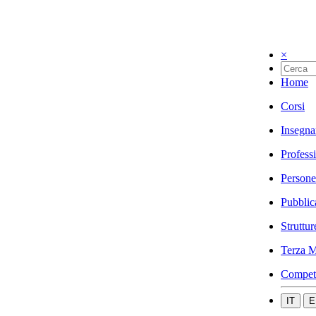
×
Home
Corsi
Insegna
Profess
Persone
Pubblic
Struttur
Terza M
Compet
IT
E