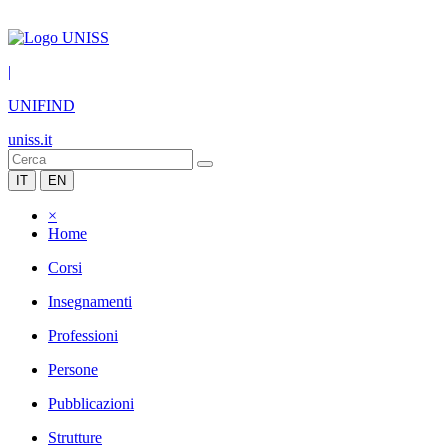
|
UNIFIND
uniss.it
IT
EN
×
Home
Corsi
Insegnamenti
Professioni
Persone
Pubblicazioni
Strutture