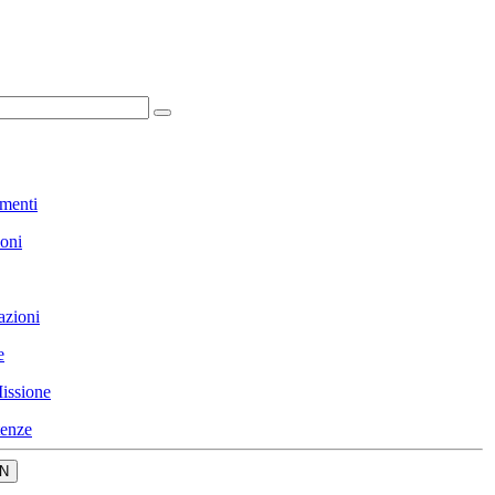
menti
ioni
azioni
e
issione
enze
N