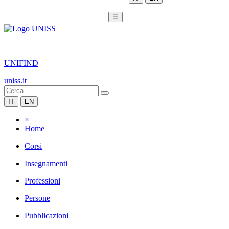
☰
|
UNIFIND
uniss.it
IT
EN
×
Home
Corsi
Insegnamenti
Professioni
Persone
Pubblicazioni