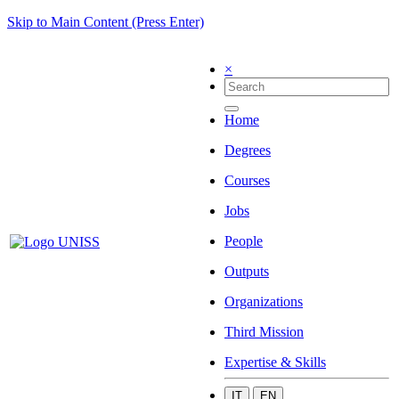
Skip to Main Content (Press Enter)
×
Home
Degrees
Courses
Jobs
People
Outputs
Organizations
Third Mission
Expertise & Skills
IT
EN