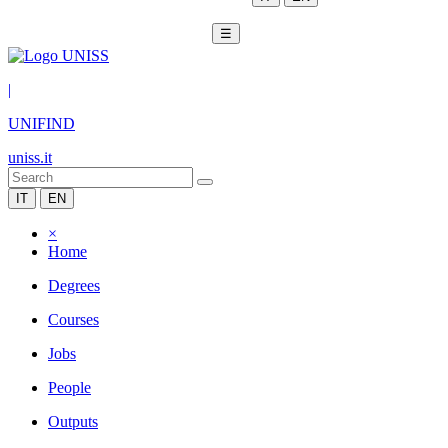
☰
|
UNIFIND
uniss.it
IT
EN
×
Home
Degrees
Courses
Jobs
People
Outputs