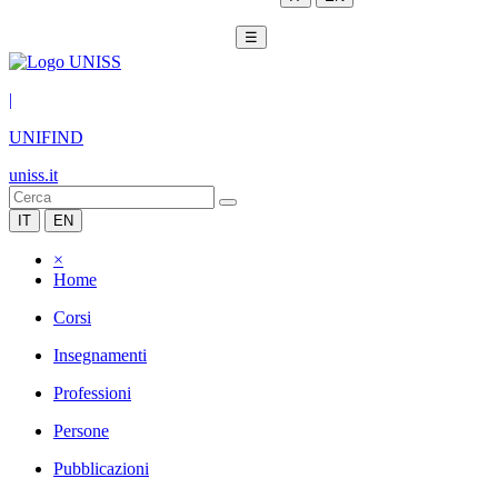
☰
|
UNIFIND
uniss.it
IT
EN
×
Home
Corsi
Insegnamenti
Professioni
Persone
Pubblicazioni