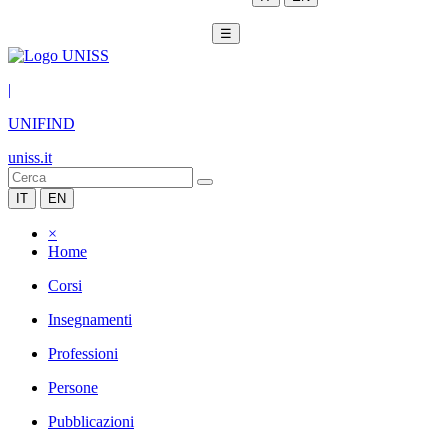
☰
|
UNIFIND
uniss.it
IT
EN
×
Home
Corsi
Insegnamenti
Professioni
Persone
Pubblicazioni