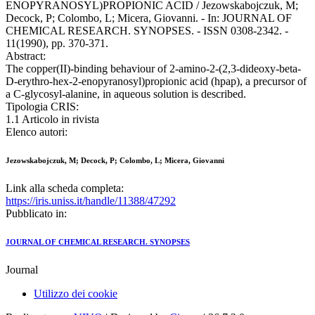
ENOPYRANOSYL)PROPIONIC ACID / Jezowskabojczuk, M;
Decock, P; Colombo, L; Micera, Giovanni. - In: JOURNAL OF
CHEMICAL RESEARCH. SYNOPSES. - ISSN 0308-2342. -
11(1990), pp. 370-371.
Abstract:
The copper(II)-binding behaviour of 2-amino-2-(2,3-dideoxy-beta-
D-erythro-hex-2-enopyranosyl)propionic acid (hpap), a precursor of
a C-glycosyl-alanine, in aqueous solution is described.
Tipologia CRIS:
1.1 Articolo in rivista
Elenco autori:
Jezowskabojczuk, M; Decock, P; Colombo, L; Micera, Giovanni
Link alla scheda completa:
https://iris.uniss.it/handle/11388/47292
Pubblicato in:
JOURNAL OF CHEMICAL RESEARCH. SYNOPSES
Journal
Utilizzo dei cookie