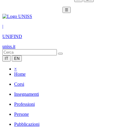
☰
|
UNIFIND
uniss.it
IT
EN
×
Home
Corsi
Insegnamenti
Professioni
Persone
Pubblicazioni