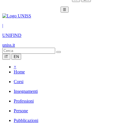
☰
|
UNIFIND
uniss.it
IT
EN
×
Home
Corsi
Insegnamenti
Professioni
Persone
Pubblicazioni