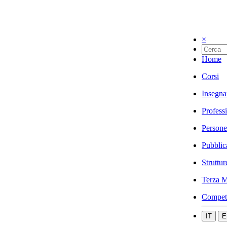
×
Home
Corsi
Insegna
Profess
Persone
Pubblic
Struttur
Terza M
Compet
IT
E