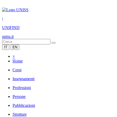
|
UNIFIND
uniss.it
IT
EN
×
Home
Corsi
Insegnamenti
Professioni
Persone
Pubblicazioni
Strutture