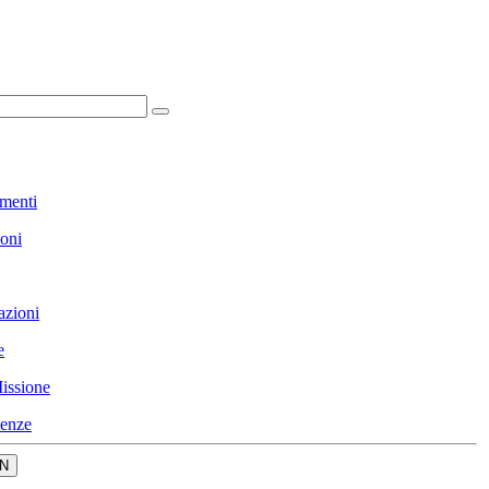
menti
ioni
azioni
e
issione
enze
N