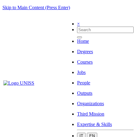
Skip to Main Content (Press Enter)
×
Home
Degrees
Courses
Jobs
People
Outputs
Organizations
Third Mission
Expertise & Skills
IT
EN