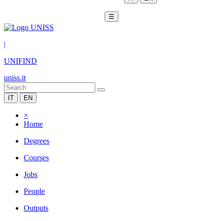
☰
|
UNIFIND
uniss.it
IT
EN
×
Home
Degrees
Courses
Jobs
People
Outputs