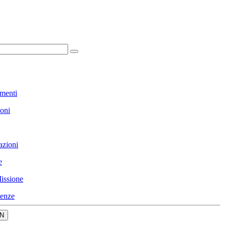
menti
ioni
azioni
e
issione
enze
N