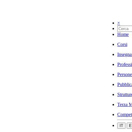
×
Home
Corsi
Insegna
Profess
Persone
Pubblic
Struttur
Terza M
Compet
IT
E