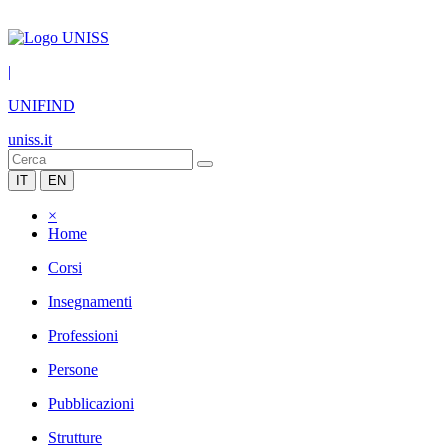
|
UNIFIND
uniss.it
IT
EN
×
Home
Corsi
Insegnamenti
Professioni
Persone
Pubblicazioni
Strutture